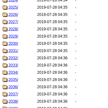
2024/
2019-07-28 04:34
-
2025/
2019-07-28 04:35
-
2026/
2019-07-28 04:35
-
2027/
2019-07-28 04:35
-
2028/
2019-07-28 04:35
-
2029/
2019-07-28 04:35
-
2030/
2019-07-28 04:35
-
2031/
2019-07-28 04:35
-
2032/
2019-07-28 04:36
-
2033/
2019-07-28 04:36
-
2034/
2019-07-28 04:36
-
2035/
2019-07-28 04:36
-
2036/
2019-07-28 04:36
-
2037/
2019-07-28 04:36
-
2038/
2019-07-28 04:36
-