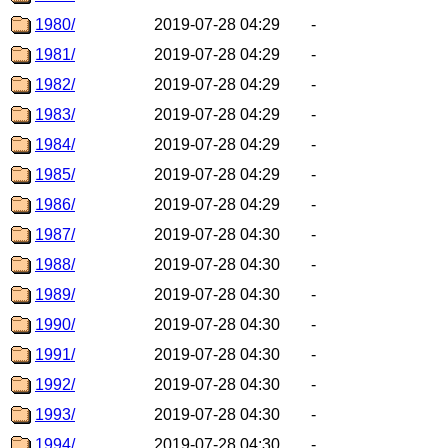
1980/
2019-07-28 04:29
-
1981/
2019-07-28 04:29
-
1982/
2019-07-28 04:29
-
1983/
2019-07-28 04:29
-
1984/
2019-07-28 04:29
-
1985/
2019-07-28 04:29
-
1986/
2019-07-28 04:29
-
1987/
2019-07-28 04:30
-
1988/
2019-07-28 04:30
-
1989/
2019-07-28 04:30
-
1990/
2019-07-28 04:30
-
1991/
2019-07-28 04:30
-
1992/
2019-07-28 04:30
-
1993/
2019-07-28 04:30
-
1994/
2019-07-28 04:30
-