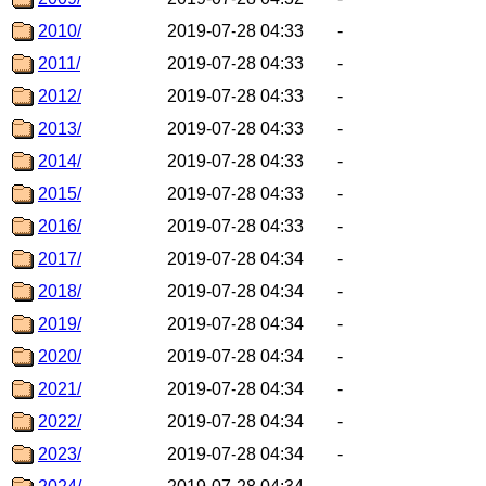
2010/
2019-07-28 04:33
-
2011/
2019-07-28 04:33
-
2012/
2019-07-28 04:33
-
2013/
2019-07-28 04:33
-
2014/
2019-07-28 04:33
-
2015/
2019-07-28 04:33
-
2016/
2019-07-28 04:33
-
2017/
2019-07-28 04:34
-
2018/
2019-07-28 04:34
-
2019/
2019-07-28 04:34
-
2020/
2019-07-28 04:34
-
2021/
2019-07-28 04:34
-
2022/
2019-07-28 04:34
-
2023/
2019-07-28 04:34
-