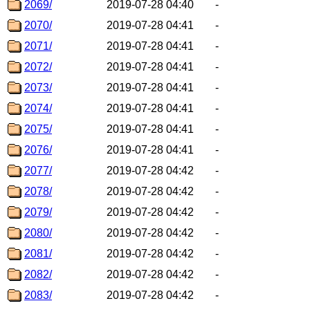
2069/
2019-07-28 04:40
-
2070/
2019-07-28 04:41
-
2071/
2019-07-28 04:41
-
2072/
2019-07-28 04:41
-
2073/
2019-07-28 04:41
-
2074/
2019-07-28 04:41
-
2075/
2019-07-28 04:41
-
2076/
2019-07-28 04:41
-
2077/
2019-07-28 04:42
-
2078/
2019-07-28 04:42
-
2079/
2019-07-28 04:42
-
2080/
2019-07-28 04:42
-
2081/
2019-07-28 04:42
-
2082/
2019-07-28 04:42
-
2083/
2019-07-28 04:42
-