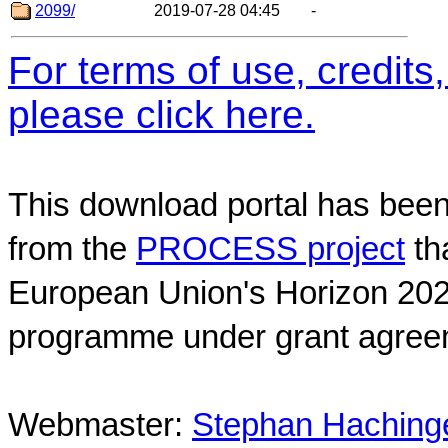
2099/
2019-07-28 04:45
-
For terms of use, credit
please click here.
This download portal has been
from the
PROCESS project
th
European Union's Horizon 202
programme under grant agree
Webmaster:
Stephan Hachinger